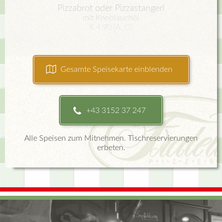
Pizzabrot oder Pizzastangerl
mit Knoblauchöl
€ 4,90 (A, G)
Gesamte Speisekarte einblenden
+43 3152 37 247
Alle Speisen zum Mitnehmen. Tischreservierungen
erbeten.