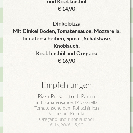
und Knoblauchöl
€ 14,90
Dinkelpizza
Mit Dinkel Boden, Tomatensauce, Mozzarella,
Tomatenscheiben, Spinat, Schafskäse,
Knoblauch,
Knoblauchöl und Oregano
€ 16,90
Empfehlungen
Pizza Prosciutto di Parma
mit Tomatensauce, Mozzarella
Tomatenscheiben, Rohschinken
Parmesan, Rucola,
Oregano und Knoblauchöl
€ 16,90/€ 15,90